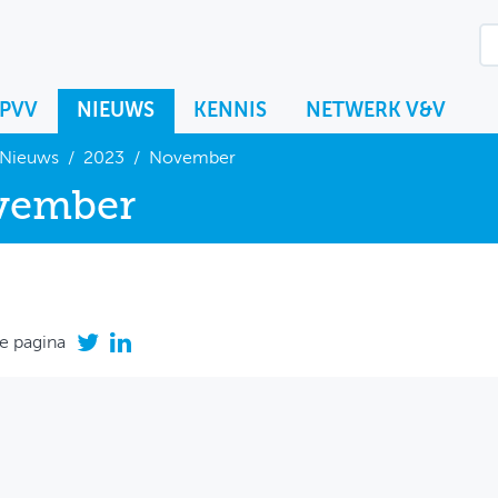
KPVV
NIEUWS
KENNIS
NETWERK V&V
Nieuws
/
2023
/
November
vember
e pagina