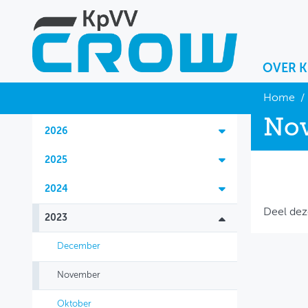
OVER 
OVER KPVV
Home
/
No
NIEUWS
2026
KENNIS
2025
NETWERK V&V
2024
Deel dez
2023
December
November
Oktober