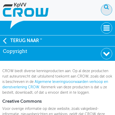
OVER KPVV
TERUG NAAR ''
Copyright
NIEUWS
KENNIS
CROW biedt diverse kennisproducten aan. Op al deze producten
NETWERK V&V
rust auteursrecht dat uitsluitend toekomt aan CROW, zoals dat ook
is beschreven in de
Algemene leveringsvoorwaarden verkoop en
dienstverlening CROW
. Kenmerk van deze producten is dat u ze
bestelt, downloadt, of dat u ervoor dient in te loggen.
Creative Commons
Voor overige informatie op deze website, zoals vakgebied-
informatie, nieuwsberichten en weblogs, geldt dat CROW deze