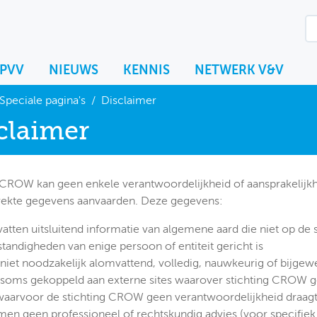
KPVV
NIEUWS
KENNIS
NETWERK V&V
Speciale pagina's
/
Disclaimer
claimer
 CROW kan geen enkele verantwoordelijkheid of aansprakelijk
trekte gegevens aanvaarden. Deze gegevens:
tten uitsluitend informatie van algemene aard die niet op de 
tandigheden van enige persoon of entiteit gericht is
 niet noodzakelijk alomvattend, volledig, nauwkeurig of bijgew
n soms gekoppeld aan externe sites waarover stichting CROW 
waarvoor de stichting CROW geen verantwoordelijkheid draag
men geen professioneel of rechtskundig advies (voor specifiek 