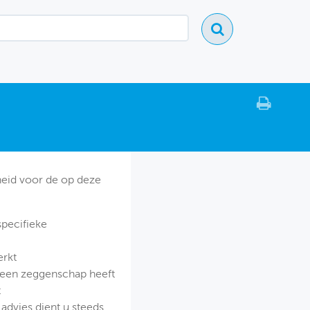
heid voor de op deze
specifieke
erkt
geen zeggenschap heeft
t
advies dient u steeds