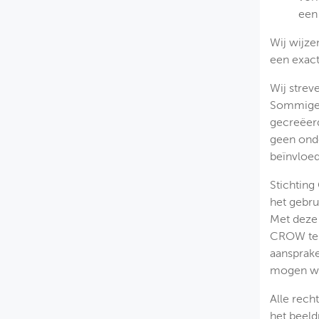
een
Wij wijze
een exact
Wij strev
Sommige g
gecreëerd
geen onde
beïnvloed
Stichting
het gebru
Met deze 
CROW te b
aansprake
mogen wo
Alle rech
het beeld