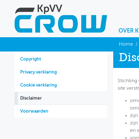
OVER 
OVER KPVV
Home
/
Dis
NIEUWS
Copyright
KENNIS
Privacy verklaring
Stichting
NETWERK V&V
Cookie verklaring
site vers
Disclaimer
omva
oms
Voorwaarden
zijn
zij
en 
vor