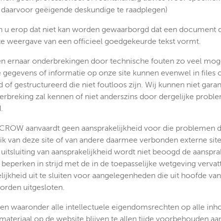
 daarvoor geëigende deskundige te raadplegen)
n u erop dat niet kan worden gewaarborgd dat een document da
e weergave van een officieel goedgekeurde tekst vormt.
en ernaar onderbrekingen door technische fouten zo veel mog
egevens of informatie op onze site kunnen evenwel in files o
 of gestructureerd die niet foutloos zijn. Wij kunnen niet gara
rbreking zal kennen of niet anderszins door dergelijke prob
.
 CROW aanvaardt geen aansprakelijkheid voor die problemen di
ik van deze site of van andere daarmee verbonden externe si
uitsluiting van aansprakelijkheid wordt niet beoogd de aansprak
eperken in strijd met de in de toepasselijke wetgeving vervat
lijkheid uit te sluiten voor aangelegenheden die uit hoofde van
rden uitgesloten.
ten waaronder alle intellectuele eigendomsrechten op alle inho
materiaal op de website blijven te allen tijde voorbehouden 