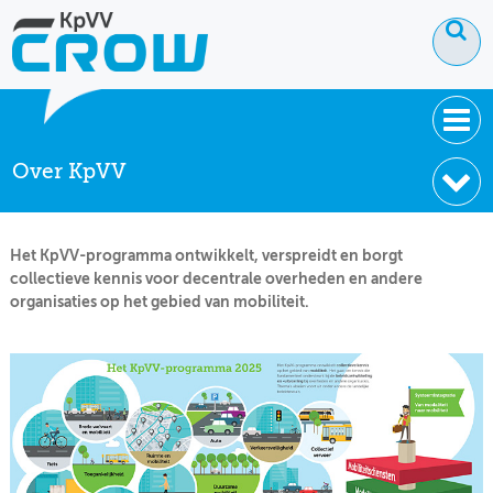
Over KpVV
OVER KPVV
NIEUWS
Het KpVV-programma ontwikkelt, verspreidt en borgt
KENNIS
collectieve kennis voor decentrale overheden en andere
organisaties op het gebied van mobiliteit.
NETWERK V&V