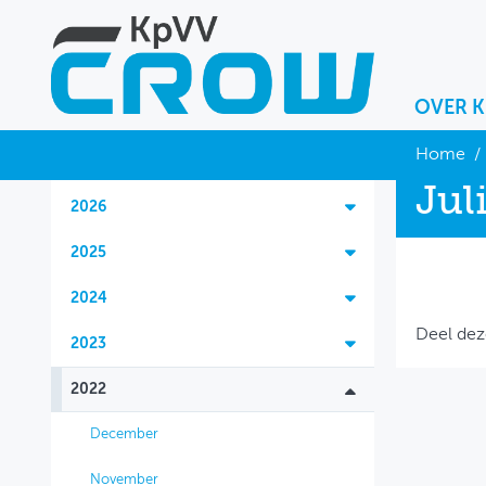
OVER 
OVER KPVV
Home
/
Jul
NIEUWS
2026
KENNIS
2025
NETWERK V&V
2024
Deel dez
2023
2022
December
November