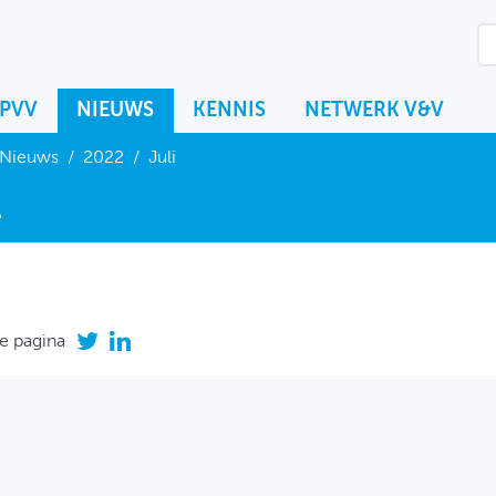
KPVV
NIEUWS
KENNIS
NETWERK V&V
Nieuws
/
2022
/
Juli
i
e pagina