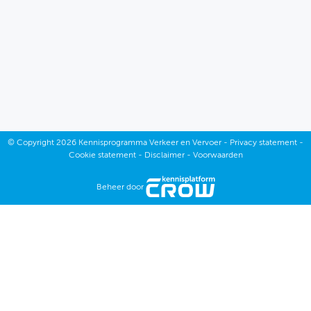
Januari
Februari
Maart
April
©
Copyright
2026 Kennisprogramma Verkeer en Vervoer -
Privacy statement
-
Cookie statement
-
Disclaimer
-
Voorwaarden
Mei
Januari
Beheer door
Juni
Februari
September
Maart
Oktober
April
November
Mei
December