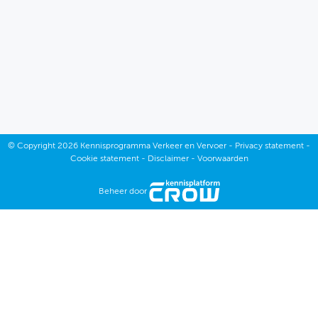
November
Oktober
September
Augustus
December
Juli
©
Copyright
2026 Kennisprogramma Verkeer en Vervoer -
Privacy statement
-
November
Cookie statement
-
Disclaimer
-
Voorwaarden
Juni
Oktober
Beheer door
Mei
September
April
Augustus
Maart
Juli
Februari
Juni
Januari