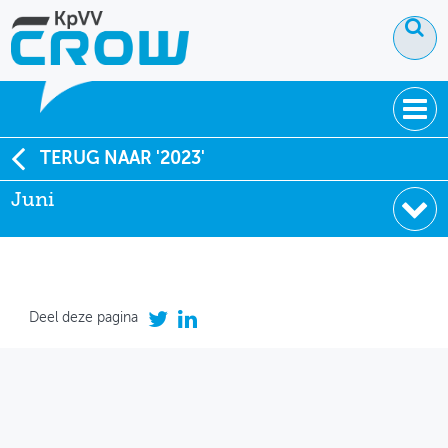
OVER KPVV
TERUG NAAR '2023'
Juni
NIEUWS
KENNIS
NETWERK V&V
Deel deze pagina
December