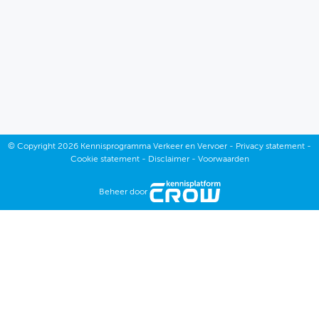
December
November
Oktober
September
Juli
©
Copyright
2026 Kennisprogramma Verkeer en Vervoer -
Privacy statement
-
December
Cookie statement
-
Disclaimer
-
Voorwaarden
Juni
November
Beheer door
Mei
Oktober
April
September
Maart
Juli
Februari
Juni
Januari