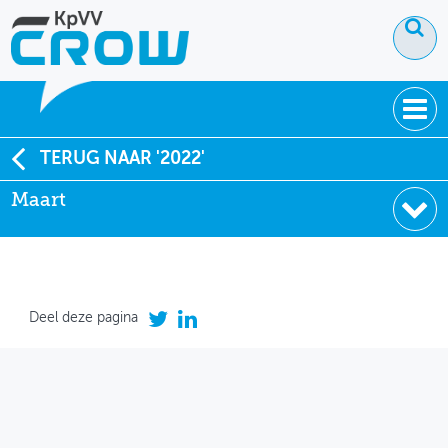
OVER KPVV
TERUG NAAR '2022'
Maart
NIEUWS
KENNIS
NETWERK V&V
Deel deze pagina