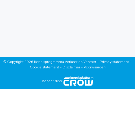
Januari
Februari
Maart
April
©
Copyright
2026 Kennisprogramma Verkeer en Vervoer -
Privacy statement
-
Cookie statement
-
Disclaimer
-
Voorwaarden
Mei
Januari
Beheer door
Juni
Februari
September
Maart
Oktober
April
November
Mei
December