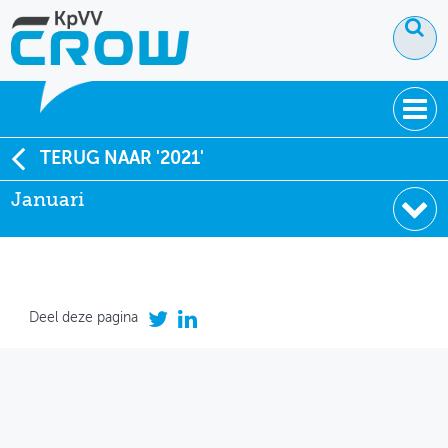
OVER KPVV
TERUG NAAR '2021'
Januari
NIEUWS
KENNIS
NETWERK V&V
Deel deze pagina