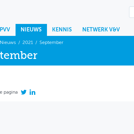
KPVV
NIEUWS
KENNIS
NETWERK V&V
Nieuws
/
2021
/
September
tember
e pagina