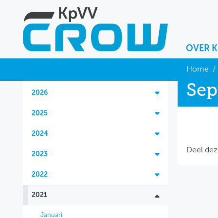
OVER 
OVER KPVV
Home
/
Sep
NIEUWS
2026
KENNIS
2025
NETWERK V&V
2024
Deel dez
2023
2022
2021
Januari