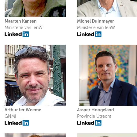
Programmaraad KpVV
Maarten Kansen
Michel Duinmayer
Ministerie van IenW
Ministerie van IenW
Adviesraad KpVV
Strategisch klankbord
Evaluatie governance
Arthur ter Weeme
Jasper Hoogeland
GNMI
Provincie Utrecht