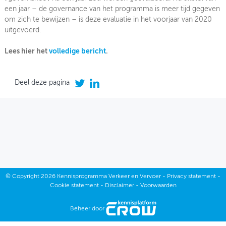
een jaar – de governance van het programma is meer tijd gegeven
om zich te bewijzen – is deze evaluatie in het voorjaar van 2020
uitgevoerd.
Programmaraad KpVV
Lees hier het
volledige bericht
.
Adviesraad KpVV
Strategisch klankbord
Deel deze pagina
Evaluatie governance
©
Copyright
2026 Kennisprogramma Verkeer en Vervoer -
Privacy statement
-
Cookie statement
-
Disclaimer
-
Voorwaarden
Beheer door