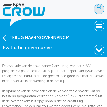
OVER KPVV
TERUG NAAR 'GOVERNANCE'
Evaluatie governance
NIEUWS
KENNIS
De evaluatie van de governance (aansturing) van het KpVV-
NETWERK V&V
programma pakte positief uit, blijkt uit het rapport van Lysias Advies.
De algemene indruk is dat ‘de governance goed in elkaar zit, zowel
in de opzet als in de werking in de praktijk’.
In opdracht van de provincies en de vervoerregio’s voert CROW
het Kennisprogramma Verkeer en Vervoer (KpVV-programma) uit.
In de overeenkomst is opgenomen dat de aansturing
(‘governance’) na één jaar zou worden geëvalueerd. Na uitstel van