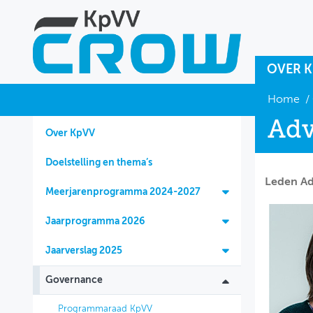
OVER 
OVER KPVV
Home
/
Adv
NIEUWS
Over KpVV
KENNIS
Doelstelling en thema’s
Leden Ad
NETWERK V&V
Meerjarenprogramma 2024-2027
Jaarprogramma 2026
Jaarverslag 2025
Governance
Programmaraad KpVV