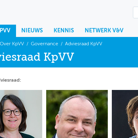
KPVV
NIEUWS
KENNIS
NETWERK V&V
Over KpVV
/
Governance
/
Adviesraad KpVV
iesraad KpVV
viesraad: