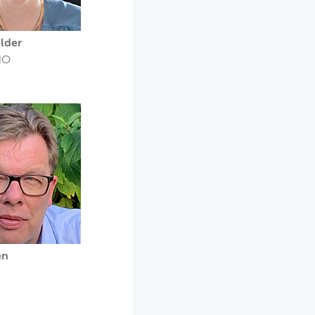
lder
NO
en