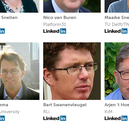
 Snellen
Nico van Buren
Maaike Sne
Platform31
TU Delft/T
tema
Bart Swanenvleugel
Arjen 't Ho
University
RLi
KiM