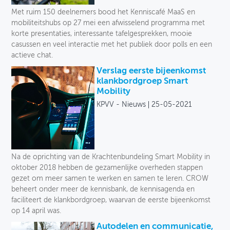
Met ruim 150 deelnemers bood het Kenniscafé MaaS en
mobiliteitshubs op 27 mei een afwisselend programma met
korte presentaties, interessante tafelgesprekken, mooie
casussen en veel interactie met het publiek door polls en een
actieve chat.
Verslag eerste bijeenkomst
klankbordgroep Smart
Mobility
KPVV - Nieuws
25-05-2021
Na de oprichting van de Krachtenbundeling Smart Mobility in
oktober 2018 hebben de gezamenlijke overheden stappen
gezet om meer samen te werken en samen te leren. CROW
beheert onder meer de kennisbank, de kennisagenda en
faciliteert de klankbordgroep, waarvan de eerste bijeenkomst
op 14 april was.
Autodelen en communicatie,