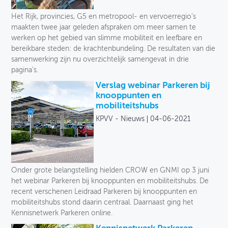
Toegankelijkheid
Het Rijk, provincies, G5 en metropool- en vervoerregio’s
maakten twee jaar geleden afspraken om meer samen te
Verkeersveiligheid
werken op het gebied van slimme mobiliteit en leefbare en
bereikbare steden: de krachtenbundeling. De resultaten van die
Logistiek
samenwerking zijn nu overzichtelijk samengevat in drie
pagina's.
Voetganger
Verslag webinar Parkeren bij
knooppunten en
Fiets
mobiliteitshubs
KPVV - Nieuws
04-06-2021
Collectief vervoer
Deelmobiliteit
Auto
Onder grote belangstelling hielden CROW en GNMI op 3 juni
het webinar Parkeren bij knooppunten en mobiliteitshubs. De
Soort
recent verschenen Leidraad Parkeren bij knooppunten en
mobiliteitshubs stond daarin centraal. Daarnaast ging het
Kennisnetwerk Parkeren online.