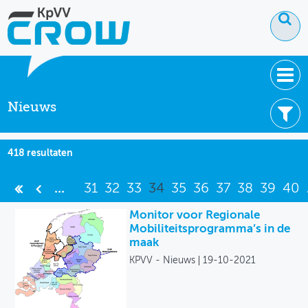
Nieuws
OVER KPVV
NIEUWS
Filter uw resultaten -
Wis filters
418 resultaten
KENNIS
Thema's
...
31
32
33
34
35
36
37
38
39
40
NETWERK V&V
Brede welvaart
Monitor voor Regionale
Mobiliteitsprogramma’s in de
Duurzame mobiliteit
maak
KPVV - Nieuws
19-10-2021
Ruimte en mobiliteit
Smart Mobility