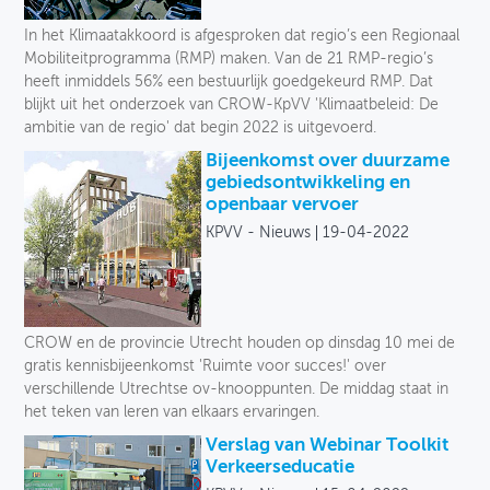
Toegankelijkheid
In het Klimaatakkoord is afgesproken dat regio’s een Regionaal
Mobiliteitprogramma (RMP) maken. Van de 21 RMP-regio’s
Verkeersveiligheid
heeft inmiddels 56% een bestuurlijk goedgekeurd RMP. Dat
blijkt uit het onderzoek van CROW-KpVV 'Klimaatbeleid: De
Logistiek
ambitie van de regio' dat begin 2022 is uitgevoerd.
Bijeenkomst over duurzame
Voetganger
gebiedsontwikkeling en
openbaar vervoer
Fiets
KPVV - Nieuws
19-04-2022
Collectief vervoer
Deelmobiliteit
CROW en de provincie Utrecht houden op dinsdag 10 mei de
Auto
gratis kennisbijeenkomst 'Ruimte voor succes!' over
verschillende Utrechtse ov-knooppunten. De middag staat in
Soort
het teken van leren van elkaars ervaringen.
Verslag van Webinar Toolkit
Verkeerseducatie