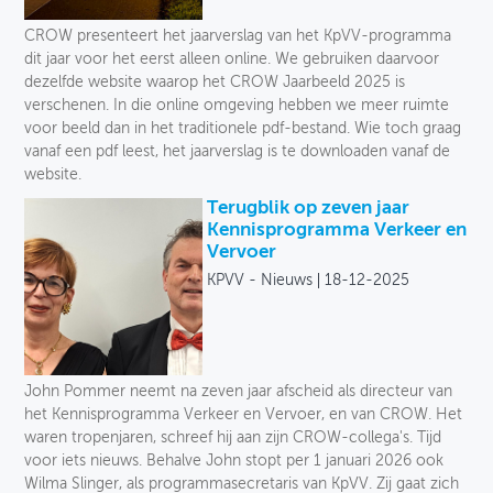
Toegankelijkheid
CROW presenteert het jaarverslag van het KpVV-programma
dit jaar voor het eerst alleen online. We gebruiken daarvoor
Verkeersveiligheid
dezelfde website waarop het CROW Jaarbeeld 2025 is
verschenen. In die online omgeving hebben we meer ruimte
Logistiek
voor beeld dan in het traditionele pdf-bestand. Wie toch graag
vanaf een pdf leest, het jaarverslag is te downloaden vanaf de
Voetganger
website.
Terugblik op zeven jaar
Fiets
Kennisprogramma Verkeer en
Vervoer
Collectief vervoer
KPVV - Nieuws
18-12-2025
Deelmobiliteit
Auto
John Pommer neemt na zeven jaar afscheid als directeur van
Soort
het Kennisprogramma Verkeer en Vervoer, en van CROW. Het
waren tropenjaren, schreef hij aan zijn CROW-collega's. Tijd
voor iets nieuws. Behalve John stopt per 1 januari 2026 ook
Wilma Slinger, als programmasecretaris van KpVV. Zij gaat zich