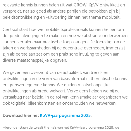
relevante kennis kunnen halen uit wat CROW-KpVV ontwikkelt en
Jaarprogramma 2024
verspreidt, net zo goed als andere partijen die betrokken zijn bij
beleidsontwikke­ling en -uitvoering binnen het thema mobiliteit.
Jaarprogramma 2023
Centraal staat hoe we mobiliteitsprofessionals kunnen helpen om
de goede afwegingen te maken en hoe we abstracte onderwerpen
kunnen vertalen naar praktische toepassingen. De focus ligt op de
taken en werkzaamheden bij de decentrale overheden, immers zij
zijn als eerste aan zet om een praktische invulling te geven aan
diverse maatschappelijke opgaven.
We geven een overzicht van de actualiteit, van trends en
ontwikkelin­gen in de vorm van basisinformatie, thematische kennis
en grensverleggende kennis. We duiden maatschappelijke
ontwikkelingen als brede welvaart. Vervolgens helpen we bij de
vertaalslag naar beleid. In de rol van kennismakelaar organiseren we
ook (digitale) bijeenkomsten en onderhouden we netwerken.
Download hier het
KpVV-jaarpogramma 2025
.
Hieronder staan de twaalf thema's van het KpVV-jaarprogramma 2025: de