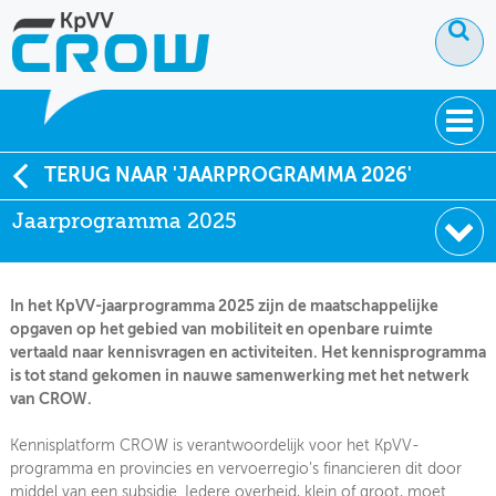
OVER KPVV
TERUG NAAR 'JAARPROGRAMMA 2026'
Jaarprogramma 2025
NIEUWS
KENNIS
In het KpVV-jaarprogramma 2025 zijn de maatschappelijke
NETWERK V&V
opgaven op het gebied van mobiliteit en openbare ruimte
vertaald naar kennisvragen en activiteiten. Het kennisprogramma
is tot stand gekomen in nauwe samenwerking met het netwerk
van CROW.
Kennisplatform CROW is verantwoordelijk voor het KpVV-
programma en provincies en vervoerregio’s financieren dit door
Jaarprogramma 2025
middel van een subsidie. Iedere overheid, klein of groot, moet