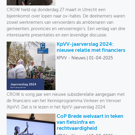
Toegankelijkheid
CROW hield op donderdag 27 maart in Utrecht een
bijeenkomst over lopen naar ov-haltes. De deelnemers waren
Verkeersveiligheid
zowel werknemers van vervoerders als ambtenaren van
gemeenten, provincies en vervoerregio’s. Een verslag van drie
Logistiek
interessante presentaties en een levendige discussie.
KpVV-jaarverslag 2024:
Voetganger
nieuwe relatie met financiers
KPVV - Nieuws
01-04-2025
Fiets
Collectief vervoer
Deelmobiliteit
CROW is vorig jaar een nieuwe subsidierelatie aangegaan met
Auto
de financiers van het Kennisprogramma Verkeer en Vervoer
(KpVV). Dat is te lezen in het KpVV-jaarverslag 2024.
Soort
CoP Brede welvaart in teken
van fietsinfra en
rechtvaardigheid