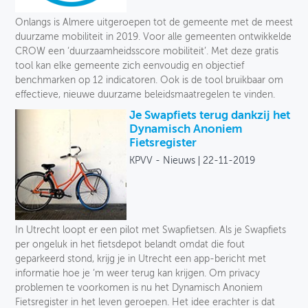
Toegankelijkheid
Onlangs is Almere uitgeroepen tot de gemeente met de meest
duurzame mobiliteit in 2019. Voor alle gemeenten ontwikkelde
Verkeersveiligheid
CROW een ‘duurzaamheidsscore mobiliteit’. Met deze gratis
tool kan elke gemeente zich eenvoudig en objectief
Logistiek
benchmarken op 12 indicatoren. Ook is de tool bruikbaar om
effectieve, nieuwe duurzame beleidsmaatregelen te vinden.
Voetganger
Je Swapfiets terug dankzij het
Dynamisch Anoniem
Fiets
Fietsregister
KPVV - Nieuws
22-11-2019
Collectief vervoer
Deelmobiliteit
Auto
In Utrecht loopt er een pilot met Swapfietsen. Als je Swapfiets
per ongeluk in het fietsdepot belandt omdat die fout
Soort
geparkeerd stond, krijg je in Utrecht een app-bericht met
informatie hoe je ‘m weer terug kan krijgen. Om privacy
problemen te voorkomen is nu het Dynamisch Anoniem
Fietsregister in het leven geroepen. Het idee erachter is dat