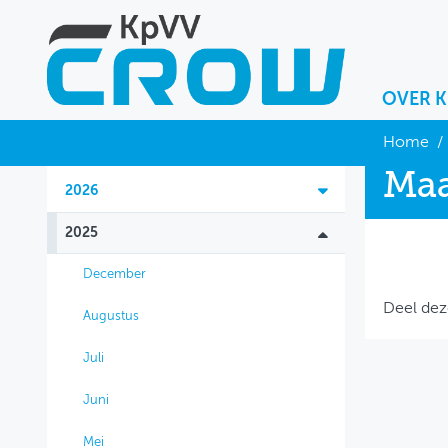
OVER 
OVER KPVV
Home
/
Maa
NIEUWS
2026
KENNIS
2025
NETWERK V&V
December
Deel dez
Augustus
Juli
Juni
Mei