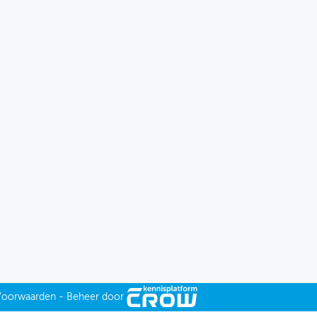
Voorwaarden
-
Beheer door