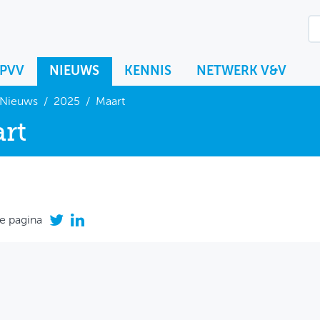
KPVV
NIEUWS
KENNIS
NETWERK V&V
Nieuws
/
2025
/
Maart
rt
e pagina