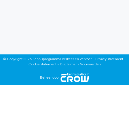
Juni
Mei
December
April
Augustus
Maart
Juli
Februari
©
Copyright
2026 Kennisprogramma Verkeer en Vervoer -
Privacy statement
-
Juni
Cookie statement
-
Disclaimer
-
Voorwaarden
Januari
Mei
Beheer door
April
Maart
Februari
Januari