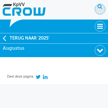
OVER KPVV
TERUG NAAR '2025'
Augustus
NIEUWS
KENNIS
NETWERK V&V
Deel deze pagina
December
Augustus
Juli