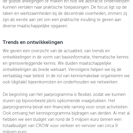
de goede afwegingen te maken en hoe we abstracte onderwerpen
kunnen vertalen naar praktische toepassingen. De focus ligt op de
taken en werkzaamheden bij de decentrale overheden, immers zij
zijn als eerste aan zet om een praktische invulling te geven aan
diverse maatschappelijke opgaven.
Trends en ontwikkelingen
We geven een overzicht van de actualiteit, van trends en
ontwikkelin­gen in de vorm van basisinformatie, thematische kennis
en grensverleggende kennis. We duiden maatschappelijke
ontwikkelingen als brede welvaart. Vervolgens helpen we bij de
vertaalslag naar beleid. In de rol van kennismakelaar organiseren we
ook (digitale) bijeenkomsten en onderhouden we netwerken.
De begroting van het jaarprogramma is flexibel, zodat we kunnen
sturen op bijvoorbeeld plots opkomende vraagstukken. Het
jaarprogramma bevat een financiële raming voor onze activiteiten.
Ook ontvang het kennisprogramma bijdragen van derden. Al met al
hebben we een budget van rond de 5 miljoen euro binnen een
totaalbudget van CROW voor verkeer en vervoer van circa 9
miljoen euro.