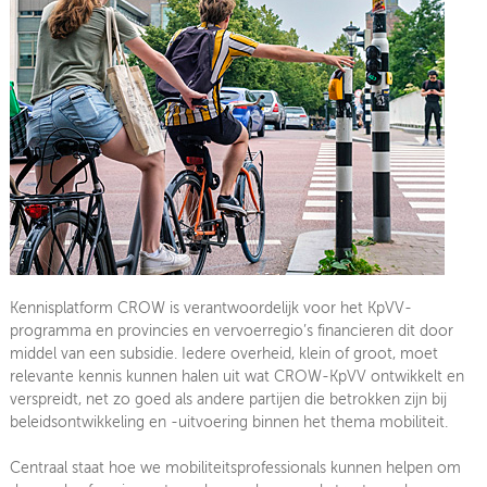
Oktober
September
Augustus
Juli
Juni
Mei
April
Kennisplatform CROW is verantwoordelijk voor het KpVV-
programma en provincies en vervoerregio’s financieren dit door
Maart
middel van een subsidie. Iedere overheid, klein of groot, moet
relevante kennis kunnen halen uit wat CROW-KpVV ontwikkelt en
Februari
verspreidt, net zo goed als andere partijen die betrokken zijn bij
beleidsontwikke­ling en -uitvoering binnen het thema mobiliteit.
Januari
Centraal staat hoe we mobiliteitsprofessionals kunnen helpen om