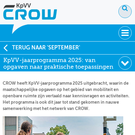
OVER KPVV
TERUG NAAR 'SEPTEMBER'
KpVV-jaarprogramma 2025: van
NIEUWS
opgaven naar praktische toepassingen
KENNIS
CROW heeft KpVV-jaarprogramma 2025 uitgebracht, waarin de
NETWERK V&V
maatschappelijke opgaven op het gebied van mobiliteit en
openbare ruimte zijn vertaald naar kennisvragen en activiteiten.
Het programma is ook dit jaar tot stand gekomen in nauwe
samenwerking met het netwerk van CROW.
December
November