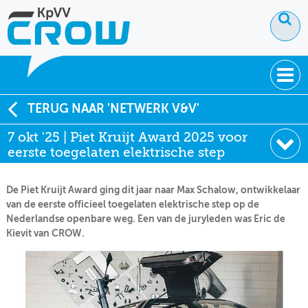
OVER KPVV
TERUG NAAR 'NETWERK V&V'
7 okt '25 | Piet Kruijt Award 2025 voor
NIEUWS
eerste toegelaten elektrische step
KENNIS
De Piet Kruijt Award ging dit jaar naar Max Schalow, ontwikkelaar
NETWERK V&V
van de eerste officieel toegelaten elektrische step op de
Nederlandse openbare weg. Een van de juryleden was Eric de
Kievit van CROW.