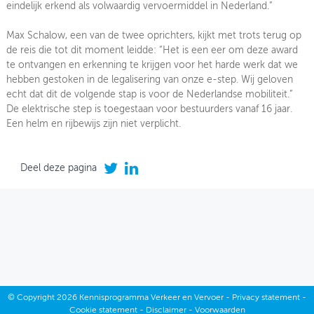
eindelijk erkend als volwaardig vervoermiddel in Nederland.”
Max Schalow, een van de twee oprichters, kijkt met trots terug op
de reis die tot dit moment leidde: “Het is een eer om deze award
te ontvangen en erkenning te krijgen voor het harde werk dat we
hebben gestoken in de legalisering van onze e-step. Wij geloven
echt dat dit de volgende stap is voor de Nederlandse mobiliteit.”
De elektrische step is toegestaan voor bestuurders vanaf 16 jaar.
Een helm en rijbewijs zijn niet verplicht.
Deel deze pagina
©
Copyright
2026 Kennisprogramma Verkeer en Vervoer -
Privacy statement
-
Cookie statement
-
Disclaimer
-
Voorwaarden