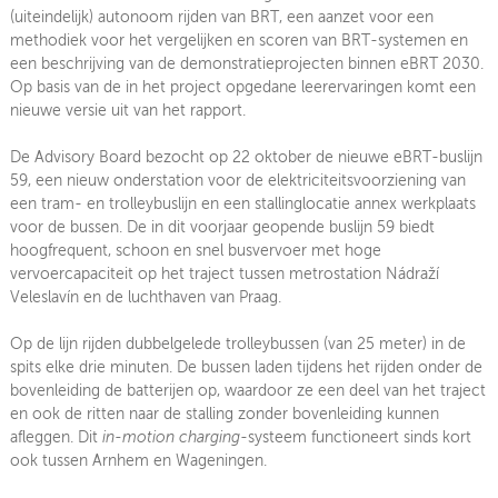
(uiteindelijk) autonoom rijden van BRT, een aanzet voor een
methodiek voor het vergelijken en scoren van BRT-systemen en
een beschrijving van de demonstratieprojecten binnen eBRT 2030.
Op basis van de in het project opgedane leerervaringen komt een
nieuwe versie uit van het rapport.
De Advisory Board bezocht op 22 oktober de nieuwe eBRT-buslijn
59, een nieuw onderstation voor de elektriciteitsvoorziening van
een tram- en trolleybuslijn en een stallinglocatie annex werkplaats
voor de bussen. De in dit voorjaar geopende buslijn 59 biedt
hoogfrequent, schoon en snel busvervoer met hoge
vervoercapaciteit op het traject tussen metrostation Nádraží
Veleslavín en de luchthaven van Praag.
Op de lijn rijden dubbelgelede trolleybussen (van 25 meter) in de
spits elke drie minuten. De bussen laden tijdens het rijden onder de
bovenleiding de batterijen op, waardoor ze een deel van het traject
en ook de ritten naar de stalling zonder bovenleiding kunnen
afleggen. Dit
in-motion charging
-systeem functioneert sinds kort
ook tussen Arnhem en Wageningen.