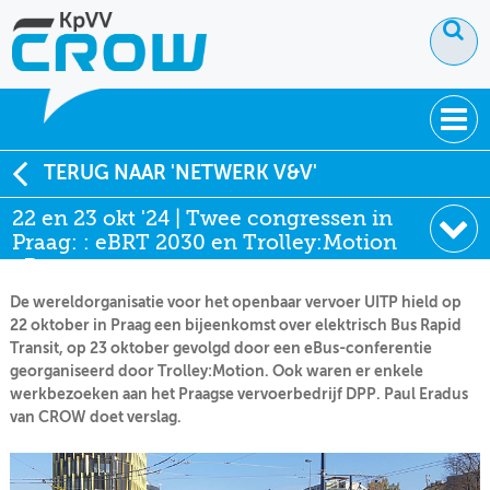
OVER KPVV
TERUG NAAR 'NETWERK V&V'
22 en 23 okt '24 | Twee congressen in
NIEUWS
Praag: : eBRT 2030 en Trolley:Motion
KENNIS
eBus
De wereldorganisatie voor het openbaar vervoer UITP hield op
NETWERK V&V
22 oktober in Praag een bijeenkomst over elektrisch Bus Rapid
Transit, op 23 oktober gevolgd door een eBus-conferentie
georganiseerd door Trolley:Motion. Ook waren er enkele
werkbezoeken aan het Praagse vervoerbedrijf DPP. Paul Eradus
van CROW doet verslag.