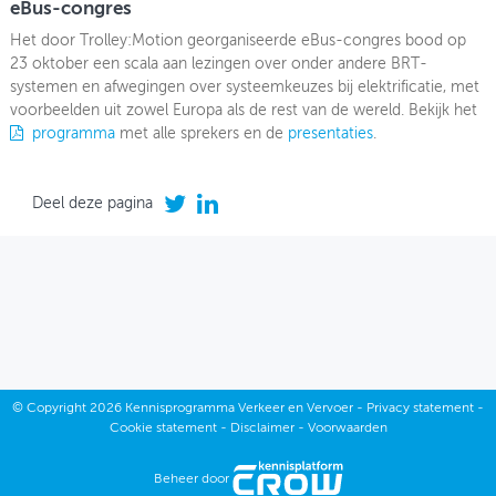
eBus-congres
Het door Trolley:Motion georganiseerde eBus-congres bood op
23 oktober een scala aan lezingen over onder andere BRT-
systemen en afwegingen over systeemkeuzes bij elektrificatie, met
voorbeelden uit zowel Europa als de rest van de wereld. Bekijk het
programma
met alle sprekers en de
presentaties
.
Deel deze pagina
©
Copyright
2026 Kennisprogramma Verkeer en Vervoer -
Privacy statement
-
Cookie statement
-
Disclaimer
-
Voorwaarden
Beheer door