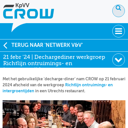
OVER KPVV
TERUG NAAR 'NETWERK V&V'
21 febr '24 | Dechargediner werkgroep
NIEUWS
Richtlijn ontruimings- en
KENNIS
intergroentijden
Met het gebruikelijke 'decharge-diner' nam CROW op 21 februari
NETWERK V&V
2024 afscheid van de werkgroep
Richtlijn ontruimings- en
intergroentijden
in een Utrechts restaurant.