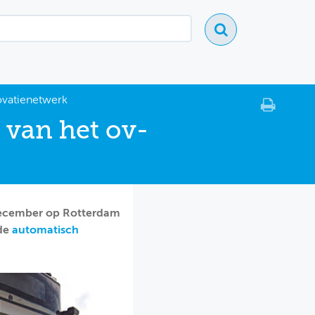
ovatienetwerk
 van het ov-
december op Rotterdam
 de
automatisch