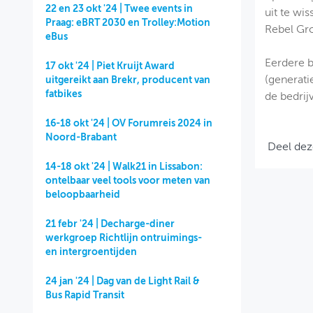
22 en 23 okt '24 | Twee events in
uit te wi
Praag: eBRT 2030 en Trolley:Motion
Rebel Gr
eBus
Eerdere b
17 okt '24 | Piet Kruijt Award
(generati
uitgereikt aan Brekr, producent van
fatbikes
de bedrij
16-18 okt '24 | OV Forumreis 2024 in
Noord-Brabant
Deel dez
14-18 okt '24 | Walk21 in Lissabon:
ontelbaar veel tools voor meten van
beloopbaarheid
21 febr '24 | Decharge-diner
werkgroep Richtlijn ontruimings-
en intergroentijden
24 jan '24 | Dag van de Light Rail &
Bus Rapid Transit