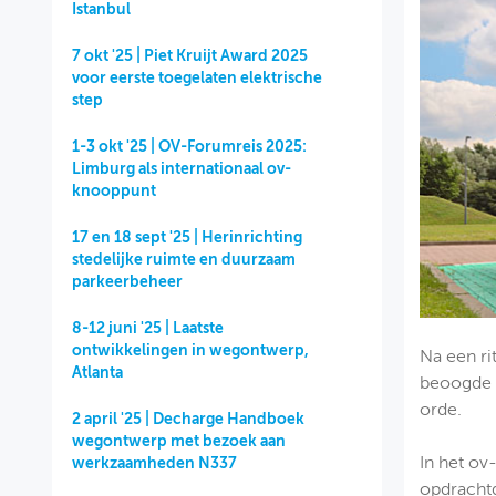
Istanbul
7 okt '25 | Piet Kruijt Award 2025
voor eerste toegelaten elektrische
step
1-3 okt '25 | OV-Forumreis 2025:
Limburg als internationaal ov-
knooppunt
17 en 18 sept '25 | Herinrichting
stedelijke ruimte en duurzaam
parkeerbeheer
8-12 juni '25 | Laatste
ontwikkelingen in wegontwerp,
Na een ri
Atlanta
beoogde 
orde.
2 april '25 | Decharge Handboek
wegontwerp met bezoek aan
In het ov
werkzaamheden N337
opdrachtg