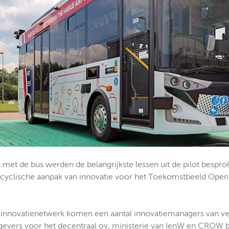
t met de bus werden de belangrijkste lessen uit de pilot besp
cyclische aanpak van innovatie voor het Toekomstbeeld Open
-innovatienetwerk komen een aantal innovatiemanagers van ve
evers voor het decentraal ov, ministerie van IenW en CROW b