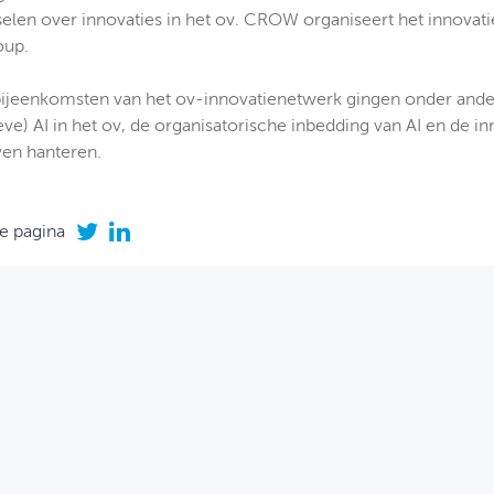
sselen over innovaties in het ov. CROW organiseert het innov
oup.
ijeenkomsten van het ov-innovatienetwerk gingen onder ander
eve) AI in het ov, de organisatorische inbedding van AI en de 
ven hanteren.
e pagina