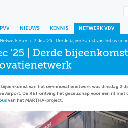
KPVV
NIEUWS
KENNIS
NETWERK V&V
Netwerk V&V
/
2 dec '25 | Derde bijeenkomst van het ov-inn
ec '25 | Derde bijeenkomst
ovatienetwerk
 bijeenkomst van het ov-innovatienetwerk was dinsdag 2 
e Airport. De RET ontving het gezelschap voor een rit met
 bus
van het MARTHA-project
.