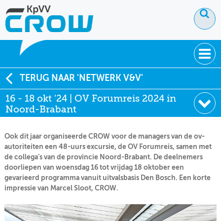
OVER KPVV
TERUG NAAR 'NETWERK V&V'
16 - 18 okt '24 | OV Forumreis 2024 in
NIEUWS
Noord-Brabant
KENNIS
Ook dit jaar organiseerde CROW voor de managers van de ov-
NETWERK V&V
autoriteiten een 48-uurs excursie, de OV Forumreis, samen met
de collega’s van de provincie Noord-Brabant. De deelnemers
doorliepen van woensdag 16 tot vrijdag 18 oktober een
gevarieerd programma vanuit uitvalsbasis Den Bosch. Een korte
impressie van Marcel Sloot, CROW.