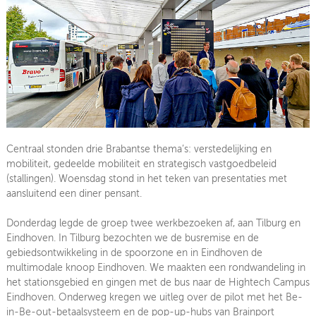
Centraal stonden drie Brabantse thema’s: verstedelijking en
mobiliteit, gedeelde mobiliteit en strategisch vastgoedbeleid
(stallingen). Woensdag stond in het teken van presentaties met
aansluitend een diner pensant.
Donderdag legde de groep twee werkbezoeken af, aan Tilburg en
Eindhoven. In Tilburg bezochten we de busremise en de
gebiedsontwikkeling in de spoorzone en in Eindhoven de
multimodale knoop Eindhoven. We maakten een rondwandeling in
het stationsgebied en gingen met de bus naar de Hightech Campus
Eindhoven. Onderweg kregen we uitleg over de pilot met het Be-
in-Be-out-betaalsysteem en de pop-up-hubs van Brainport