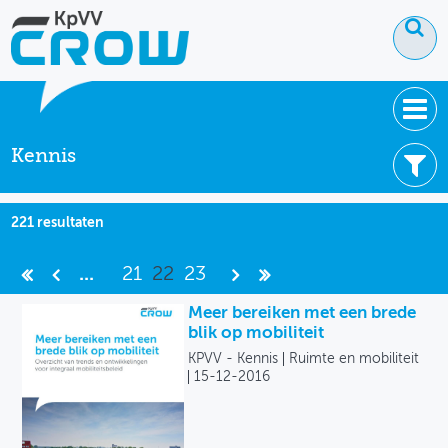
Kennis
OVER KPVV
NIEUWS
Filter uw resultaten -
Wis filters
221 resultaten
KENNIS
Thema's
...
21
22
23
NETWERK V&V
Brede welvaart
Meer bereiken met een brede
blik op mobiliteit
Duurzame mobiliteit
KPVV - Kennis
Ruimte en mobiliteit
15-12-2016
Ruimte en mobiliteit
Smart Mobility