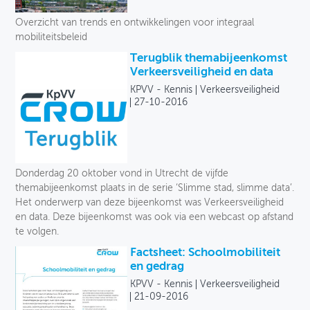
Toegankelijkheid
Overzicht van trends en ontwikkelingen voor integraal
mobiliteitsbeleid
Verkeersveiligheid
Terugblik themabijeenkomst
Verkeersveiligheid en data
Logistiek
KPVV - Kennis
Verkeersveiligheid
27-10-2016
Voetganger
Fiets
Collectief vervoer
Donderdag 20 oktober vond in Utrecht de vijfde
themabijeenkomst plaats in de serie ‘Slimme stad, slimme data’.
Deelmobiliteit
Het onderwerp van deze bijeenkomst was Verkeersveiligheid
en data. Deze bijeenkomst was ook via een webcast op afstand
Auto
te volgen.
Factsheet: Schoolmobiliteit
Soort
en gedrag
KPVV - Kennis
Verkeersveiligheid
21-09-2016