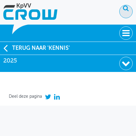
OVER KPVV
TERUG NAAR 'KENNIS'
2025
NIEUWS
KENNIS
NETWERK V&V
Deel deze pagina