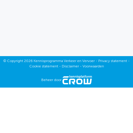
©
Copyright
2026 Kennisprogramma Verkeer en Vervoer -
Privacy statement
-
Cookie statement
-
Disclaimer
-
Voorwaarden
Beheer door